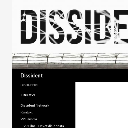
Search
Dissident
DISSIDENeT
LINKOVI
Dissident Network
Kontakt
VR Filmovi
VR Film – Devet disidenata