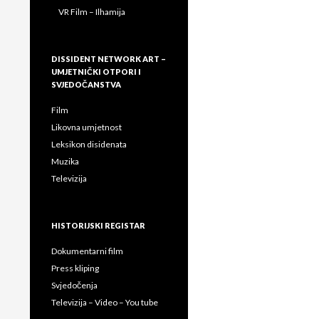
VR Film – Ilhamija
DISSIDENT NETWORK ART –
UMJETNIČKI OTPORI I
SVJEDOČANSTVA
Film
Likovna umjetnost
Leksikon disidenata
Muzika
Televizija
HISTORIJSKI REGISTAR
Dokumentarni film
Press kliping
Svjedočenja
Televizija – Video – You tube