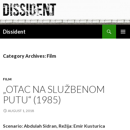
Search
Dissident
SKIP
PRIMAR
TO
MENU
CONTENT
Category Archives: Film
FILM
„OTAC NA SLUŽBENOM
PUTU“ (1985)
AUGUST 1, 2018
Scenario: Abdulah Sidran, Režija: Emir Kusturica