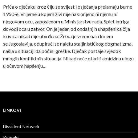
Priča o dječaku kroz čiju se svijest i osjećanja prelamaju burne
1950-e. Vrijeme u kojem živi nije naklonjeno ni njemu ni
njegovom ocu, zaposlenom u Ministarstvu rada. Splet intriga
dovodi oca u zatvor. On je jedan od ondašnjih uhapšenika čija
krivica nikad nije utvrđena. Žrtva je vremena u kojem
se Jugoslavija, odupirući se naletu staljinističkog dogmatizma,
našla u situaciji da počini greške. Dječak postaje svjedok
mnogih konfliktnih situacija. Nikad neće otkriti amidžinu ulogu
u očevom hapšenju…
LINKOVI
Dissident Network
Kontakt