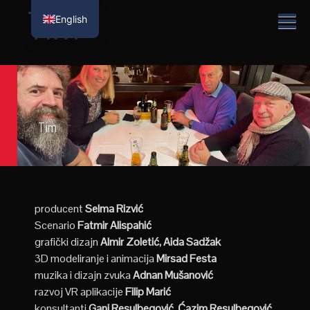
Tim
English
Tim
producent
Selma Rizvić
Scenario
Fatmir Alispahić
grafički dizajn
Almir Zoletić, Aida Sadžak
3D modeliranje i animacija
Mirsad Festa
muzika i dizajn zvuka
Adnan Mušanović
razvoj VR aplikacije
Filip Marić
konsultanti
Gani Resulbegović, Ćazim Resulbegović