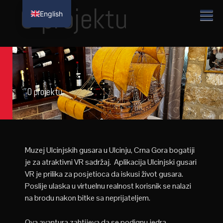
O projektu
English
O projektu
Muzej
Ulcinjskih
gusara u Ulcinju, Crna Gora bogatiji
je za atraktivni VR sadržaj. Aplikacija Ulcinjski gusari
VR je prilika za posjetioca da iskusi život gusara.
Poslije ulaska u virtuelnu realnost korisnik se nalazi
na brodu nakon bitke sa neprijateljem.
Ova avantura zahtijeva da se podignu jedra,