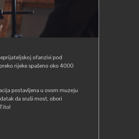
neprijateljskoj ofanzivi pod
m preko rijeke spašeno oko 4000
ikacija postavljena u ovom muzeju
datak da sruši most, obori
Tito!