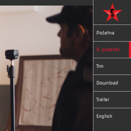
Skip
to
content
Početna
O projektu
Tim
Download
Trailer
English