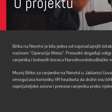
O projektu
Bitka na Neretvi je bila jedna od najznačajnijih bitaka
nazivom “Operacija Weiss”. Presudni događaji odigra
ranjenika i bolesnih boraca Narodnooslobodilačke v
Muzej Bitke za ranjenike na Neretvi u Jablanici čuv
omogućava korisniku VR headseta da doživi ovu bitk
neprijateljske avione i prenese ranjenika preko rije