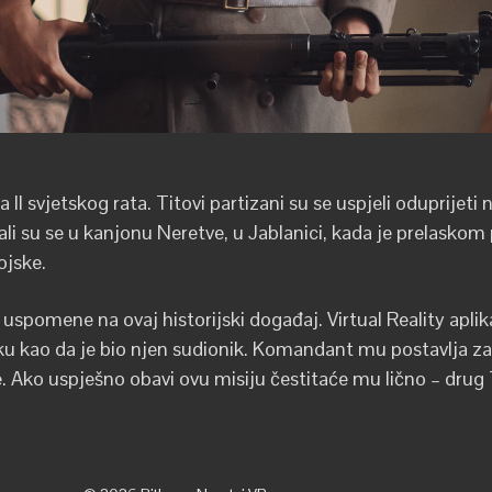
 II svjetskog rata. Titovi partizani su se uspjeli oduprijeti 
li su se u kanjonu Neretve, u Jablanici, kada je prelasko
ojske.
a uspomene na ovaj historijski događaj. Virtual Reality apl
u kao da je bio njen sudionik. Komandant mu postavlja za
ke. Ako uspješno obavi ovu misiju čestitaće mu lično – drug 