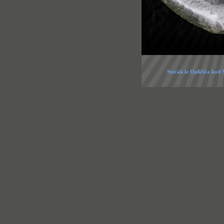
Stećak iz Opličića kod